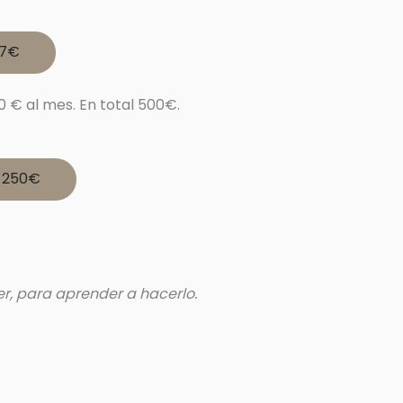
47€
0 € al mes. En total 500€.
x 250€
er, para aprender a hacerlo.