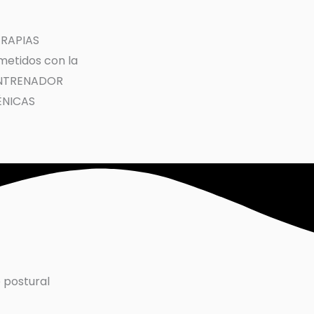
ERAPIAS
etidos con la
 ENTRENADOR
ÉNICAS
 postural