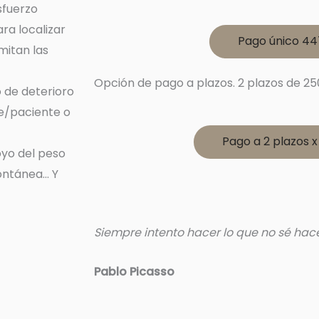
sfuerzo
ra localizar
Pago único 4
mitan las
Opción de pago a plazos. 2 plazos de 25
o de deterioro
te/paciente o
Pago a 2 plazos 
oyo del peso
ontánea… Y
Siempre intento hacer lo que no sé hac
Pablo Picasso