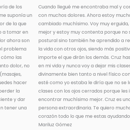
ría de los
Cuando llegué me encontraba mal y c
a me suponía un
con muchos dolores. Ahora estoy mucho
or de la que
cambiado muchísimo. Voy muy erguida, 
to a tomar en
mejor y estoy muy contenta porque no s
lor ahora son
postural sino también he aprendido a re
el problema
la vida con otros ojos, siendo más posit
o cómo las
importe el que dirán los demás. Cruz h
nto dolor, no
en mi vida y nunca voy a dejar mis clas
 (masajes,
divinamente bien tanto a nivel físico co
uedes hacer
esté como yo estaba le diría que no se l
perder la
clases con los ojos cerrados porque les 
iente y dar
encontrar muchísimo mejor. Cruz es una
en tener una
persona extraordinaria. Te quiero much
corazón todo lo que me estas ayudando 
Mariluz Gómez