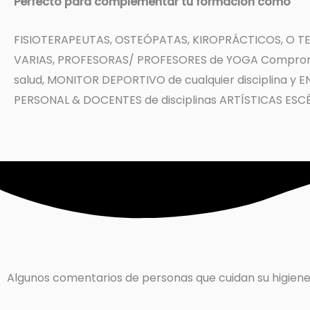
Perfecto para complementar tu formación como
FISIOTERAPEUTAS, OSTEÓPATAS, KIROPRÁCTICOS, O T
VARIAS, PROFESORAS/ PROFESORES de YOGA Comprom
salud, MONITOR DEPORTIVO de cualquier disciplina y
PERSONAL & DOCENTES de disciplinas ARTÍSTICAS ESC
Algunos comentarios de personas que cuidan su higiene