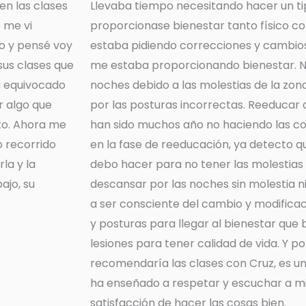
en las clases
Llevaba tiempo necesitando hacer un ti
e me vi
proporcionase bienestar tanto físico 
o y pensé voy
estaba pidiendo correcciones y cambios
sus clases que
me estaba proporcionando bienestar. N
a equivocado
noches debido a las molestias de la zo
r algo que
por las posturas incorrectas. Reeducar a
to. Ahora me
han sido muchos año no haciendo las c
 recorrido
en la fase de reeducación, ya detecto q
la y la
debo hacer para no tener las molestias
jo, su
descansar por las noches sin molestia 
a ser consciente del cambio y modific
y posturas para llegar al bienestar que 
lesiones para tener calidad de vida. Y p
recomendaría las clases con Cruz, es u
ha enseñado a respetar y escuchar a mi 
satisfacción de hacer las cosas bien.