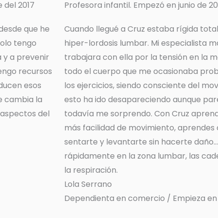
 del 2017
Profesora infantil. Empezó en junio de 20
 desde que he
Cuando llegué a Cruz estaba rígida tota
olo tengo
hiper-lordosis lumbar. Mi especialista 
 y a prevenir
trabajara con ella por la tensión en la 
engo recursos
todo el cuerpo que me ocasionaba probl
educen esos
los ejercicios, siendo consciente del mo
e cambia la
esto ha ido desapareciendo aunque pare
s aspectos del
todavía me sorprendo. Con Cruz aprende
más facilidad de movimiento, aprendes 
sentarte y levantarte sin hacerte daño
rápidamente en la zona lumbar, las cadera
la respiración.
Lola Serrano
Dependienta en comercio / Empieza en j