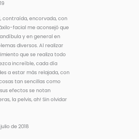
19
l, contraída, encorvada, con
máxilo-facial me aconsejó que
mandíbula y en general en
emas diversos. Al realizar
vimiento que se realiza todo
zca increíble, cada día
s a estar más relajada, con
cosas tan sencillas como
…sus efectos se notan
s, la pelvis, ah! Sin olvidar
ulio de 2018