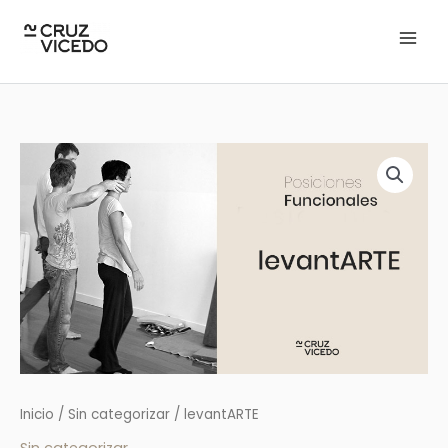
Ir
al
contenido
levantARTE
cantidad
Inicio
/
Sin categorizar
/ levantARTE
Sin categorizar