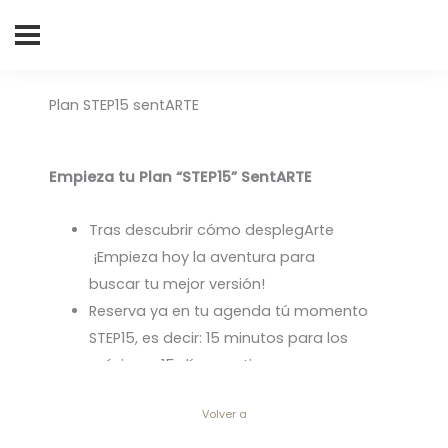
Buscar
por:
Plan STEP15 sentARTE
Empieza tu Plan “STEP15” SentARTE
Tras descubrir cómo desplegArte
¡Empieza hoy la aventura para
buscar tu mejor versión!
Reserva ya en tu agenda tú momento
STEP15, es decir: 15 minutos para los
próximos 15 días contigo:
S
ilencio
.T
iempo
E
spacio.
P
ersonal, para
Volver a
ello: